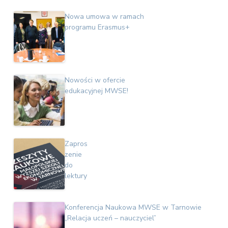
v
n
E
i
t
k
Nowa umowa w ramach
o
g
programu Erasmus+
n
a
o
t
m
i
i
c
o
z
Nowości w ofercie
n
n
edukacyjnej MWSE!
a
Zapros
zenie
do
lektury
Konferencja Naukowa MWSE w Tarnowie
„Relacja uczeń – nauczyciel”