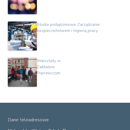
Studia podyplomowe Zarządzanie
bezpieczeństwem i higieną pracy
Warsztaty w
Zakładzie
Poprawczym
F
Dane teleadresowe