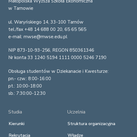
o
Małopolska Wyższa Szkoła Ekonomiczna
w Tarnowie
o
ul. Waryńskiego 14, 33-100 Tarnów
t
tel./fax +48 14 688 00 20, 65 65 565
e
e-mail: mwse@mwse.edu.pl
r
NIP 873-10-93-256, REGON 850361346
Nr konta 33 1240 5194 1111 0000 5246 7190
Obsługa studentów w Dziekanacie i Kwesturze:
pn.- czw.: 8:00-16:00
pt.: 10:00-18:00
sb.: 7:30:00-12:30
Studia
Uczelnia
Kierunki
Struktura organizacyjna
Rekrutacja
Władze