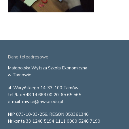
v
n
E
i
t
k
o
g
n
a
o
t
m
i
i
c
o
z
n
n
a
F
Dane teleadresowe
o
Małopolska Wyższa Szkoła Ekonomiczna
w Tarnowie
o
ul. Waryńskiego 14, 33-100 Tarnów
t
tel./fax +48 14 688 00 20, 65 65 565
e
e-mail: mwse@mwse.edu.pl
r
NIP 873-10-93-256, REGON 850361346
Nr konta 33 1240 5194 1111 0000 5246 7190